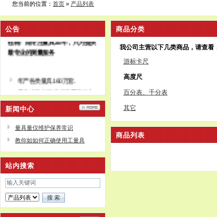
您当前的位置：
首页
»
产品列表
公告
商品分类
桂林广陆专注量具25年，只为提供
我公司主营以下几类商品，请查看
最专业的测量服务
游标卡尺
高度尺
年产各类量具160万套.
量个出口占行业出口量三分之
百分表、千分表
二
行业内唯一上市公司
其它
新闻中心
深股代码002175
量具量仪维护保养常识
下辖无锡广陆、上海销售分公
商品列表
教你如如何正确使用工量具
司和上海量具刃具厂有限公司
站内搜索