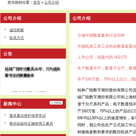
您当前的位置：
首页
»
公司介绍
公司介绍
公司介绍
诚信档案
引领中国数显量具行业20年
联系方式
中国机床工具工业协会数显装置
公告
上市公司，深股代码 002175
桂林广陆专注量具25年，只为提供
生产数显卡尺；数显千分尺；数
最专业的测量服务
年产160万套，70%以上出口，
桂林广陆数字测控股份有限公司(股
年产各类量具160万套.
锡广陆数字测控有限公司和上海销
量个出口占行业出口量三分之
新闻中心
显千分尺系列产品；电子数显指
二
行业内唯一上市公司
产160万套，70%以上的产品
深股代码002175
量具量仪维护保养常识
0年均以30%以上的速度增长，
下辖无锡广陆、上海销售分公
教你如如何正确使用工量具
同时，我公司也生产立式加工中
司和上海量具刃具厂有限公司
种规格参数和要求的数控机床产