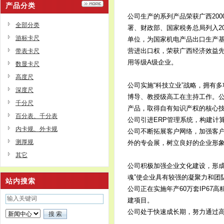
产品分类
公司生产的系列产品荣获广西200
全部分类
署、财政部、国家税务总局列入2
游标卡尺
单位，为国家机电产品出口生产基地，通
营进出口权，荣获广西经济效益先
带表卡尺
用等级A级企业。
数显卡尺
高度尺
公司实施“科技立业”战略，拥有
深度尺
博导、教授级高工在主持工作。公
千分尺
产品，取得自有知识产权的核心
百分表、千分表
公司引进ERP管理系统，构建计
内卡规、外卡规
公司不断拓展客户网络，加强客
测厚规
外的专会展，树立良好的企业形
其它
公司积极加强企业文化建设，形成
魂”使企业具有较强的凝聚力和团
站内搜索
公司正在实施年产60万套IP67
建项目。
公司处于快速成长期，努力通过