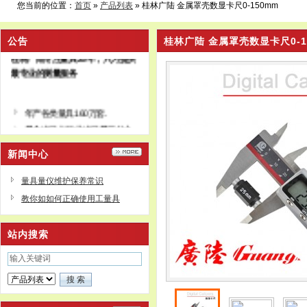
您当前的位置：
首页
»
产品列表
» 桂林广陆 金属罩壳数显卡尺0-150mm
公告
桂林广陆 金属罩壳数显卡尺0-1
桂林广陆专注量具25年，只为提供
最专业的测量服务
年产各类量具160万套.
量个出口占行业出口量三分之
二
行业内唯一上市公司
新闻中心
深股代码002175
下辖无锡广陆、上海销售分公
量具量仪维护保养常识
司和上海量具刃具厂有限公司
教你如如何正确使用工量具
站内搜索