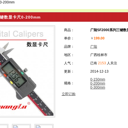
-200mm
键数显卡尺0-200mm
商品：
广陆SF2000系列三键数
单价：
￥
199.00
品牌：
广陆
地区：
广西桂林市
人气：
已有
2153
人关注
更新：
2014-12-13
0-150mm
规格：
0-200mm
0-300mm
立即订购