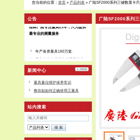
您当前的位置：
首页
»
产品列表
» 广陆SF2000系列三键数显卡尺0
公告
广陆SF2000系列三
桂林广陆专注量具25年，只为提供
最专业的测量服务
年产各类量具160万套.
量个出口占行业出口量三分之
二
行业内唯一上市公司
新闻中心
深股代码002175
下辖无锡广陆、上海销售分公
量具量仪维护保养常识
司和上海量具刃具厂有限公司
教你如如何正确使用工量具
站内搜索